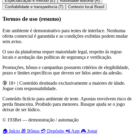
Especialização e método (E)
Autoridade editorial (A)
Confiabilidade e transparência (T)
Contexto local Brasil
Termos de uso (resumo)
Este ambiente é demonstrativo para testes de interface. Nenhuma
oferta comercial é garantida e as condições exibidas podem mudar
sem aviso.
O uso da plataforma requer maioridade legal, respeito às regras
locais e aceitação das políticas de segurança e verificação.
Promoções, bônus e campanhas possuem critérios de elegibilidade,
prazo e limites específicos que devem ser lidos antes da adesão.
🔞 18+ | Conteúdo destinado exclusivamente a maiores de idade.
Jogue com responsabilidade.
Conteúdo fictício para ambiente de teste. Apostas envolvem risco de
perda financeira. Proibido para menores. Busque ajuda se o jogo
deixar de ser lúdico.
© 193Bet — demonstração / automação
🏠
Início
🎁
Bônus
💳
Depósito
📲
App
🎮
Jogar