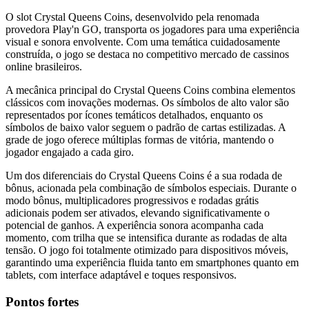
O slot Crystal Queens Coins, desenvolvido pela renomada
provedora Play'n GO, transporta os jogadores para uma experiência
visual e sonora envolvente. Com uma temática cuidadosamente
construída, o jogo se destaca no competitivo mercado de cassinos
online brasileiros.
A mecânica principal do Crystal Queens Coins combina elementos
clássicos com inovações modernas. Os símbolos de alto valor são
representados por ícones temáticos detalhados, enquanto os
símbolos de baixo valor seguem o padrão de cartas estilizadas. A
grade de jogo oferece múltiplas formas de vitória, mantendo o
jogador engajado a cada giro.
Um dos diferenciais do Crystal Queens Coins é a sua rodada de
bônus, acionada pela combinação de símbolos especiais. Durante o
modo bônus, multiplicadores progressivos e rodadas grátis
adicionais podem ser ativados, elevando significativamente o
potencial de ganhos. A experiência sonora acompanha cada
momento, com trilha que se intensifica durante as rodadas de alta
tensão. O jogo foi totalmente otimizado para dispositivos móveis,
garantindo uma experiência fluida tanto em smartphones quanto em
tablets, com interface adaptável e toques responsivos.
Pontos fortes