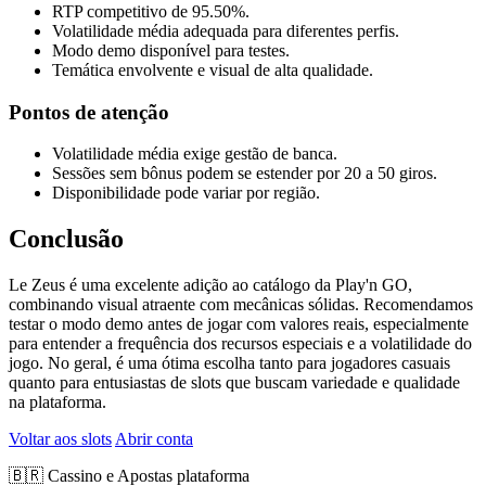
RTP competitivo de 95.50%.
Volatilidade média adequada para diferentes perfis.
Modo demo disponível para testes.
Temática envolvente e visual de alta qualidade.
Pontos de atenção
Volatilidade média exige gestão de banca.
Sessões sem bônus podem se estender por 20 a 50 giros.
Disponibilidade pode variar por região.
Conclusão
Le Zeus é uma excelente adição ao catálogo da Play'n GO,
combinando visual atraente com mecânicas sólidas. Recomendamos
testar o modo demo antes de jogar com valores reais, especialmente
para entender a frequência dos recursos especiais e a volatilidade do
jogo. No geral, é uma ótima escolha tanto para jogadores casuais
quanto para entusiastas de slots que buscam variedade e qualidade
na plataforma.
Voltar aos slots
Abrir conta
🇧🇷 Cassino e Apostas plataforma