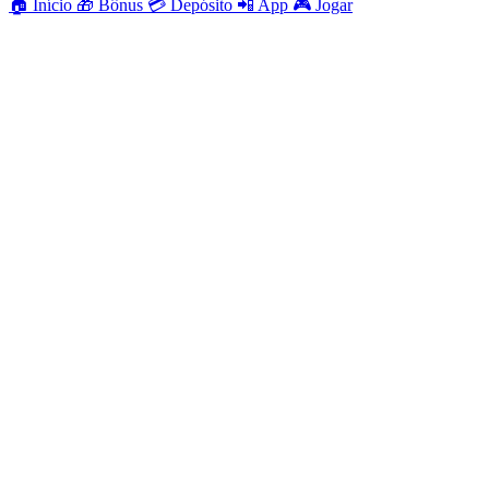
🏠
Início
🎁
Bônus
💳
Depósito
📲
App
🎮
Jogar