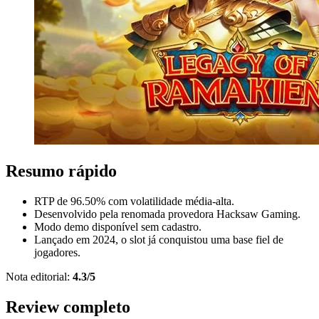
Resumo rápido
RTP de 96.50% com volatilidade média-alta.
Desenvolvido pela renomada provedora Hacksaw Gaming.
Modo demo disponível sem cadastro.
Lançado em 2024, o slot já conquistou uma base fiel de
jogadores.
Nota editorial:
4.3/5
Review completo