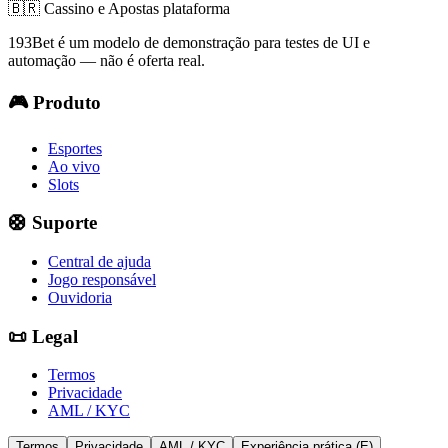
🇧🇷 Cassino e Apostas plataforma
193Bet é um modelo de demonstração para testes de UI e
automação — não é oferta real.
🎮
Produto
Esportes
Ao vivo
Slots
🛟
Suporte
Central de ajuda
Jogo responsável
Ouvidoria
📜
Legal
Termos
Privacidade
AML / KYC
Termos
Privacidade
AML / KYC
Experiência prática (E)