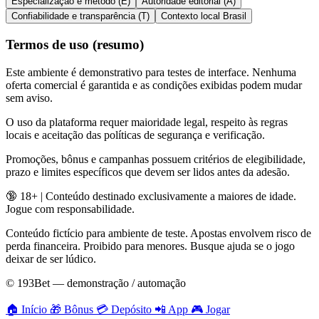
Especialização e método (E)
Autoridade editorial (A)
Confiabilidade e transparência (T)
Contexto local Brasil
Termos de uso (resumo)
Este ambiente é demonstrativo para testes de interface. Nenhuma
oferta comercial é garantida e as condições exibidas podem mudar
sem aviso.
O uso da plataforma requer maioridade legal, respeito às regras
locais e aceitação das políticas de segurança e verificação.
Promoções, bônus e campanhas possuem critérios de elegibilidade,
prazo e limites específicos que devem ser lidos antes da adesão.
🔞 18+ | Conteúdo destinado exclusivamente a maiores de idade.
Jogue com responsabilidade.
Conteúdo fictício para ambiente de teste. Apostas envolvem risco de
perda financeira. Proibido para menores. Busque ajuda se o jogo
deixar de ser lúdico.
© 193Bet — demonstração / automação
🏠
Início
🎁
Bônus
💳
Depósito
📲
App
🎮
Jogar