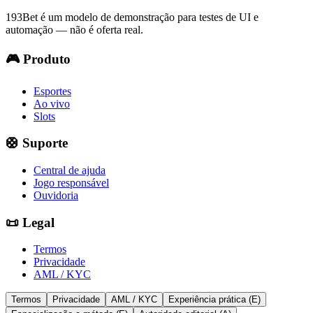
193Bet é um modelo de demonstração para testes de UI e
automação — não é oferta real.
🎮
Produto
Esportes
Ao vivo
Slots
🛟
Suporte
Central de ajuda
Jogo responsável
Ouvidoria
📜
Legal
Termos
Privacidade
AML / KYC
Termos
Privacidade
AML / KYC
Experiência prática (E)