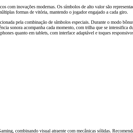
os com inovações modernas. Os símbolos de alto valor são representad
múltiplas formas de vitória, mantendo o jogador engajado a cada giro.
cionada pela combinação de símbolos especiais. Durante o modo bônus, 
ência sonora acompanha cada momento, com trilha que se intensifica dur
tphones quanto em tablets, com interface adaptável e toques responsivo
aming, combinando visual atraente com mecânicas sólidas. Recomendam