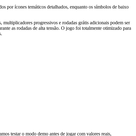
os por ícones temáticos detalhados, enquanto os símbolos de baixo
multiplicadores progressivos e rodadas grátis adicionais podem ser
ante as rodadas de alta tensão. O jogo foi totalmente otimizado para
s.
os testar o modo demo antes de jogar com valores reais,