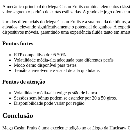
A mecânica principal do Mega Cashn Fruits combina elementos clássic
valor seguem o padrão de cartas estilizadas. A grade de jogo oferece 
Um dos diferenciais do Mega Cashn Fruits é a sua rodada de bônus, a
ativados, elevando significativamente o potencial de ganhos. A experi
dispositivos móveis, garantindo uma experiência fluida tanto em smar
Pontos fortes
RTP competitivo de 95.50%.
Volatilidade média-alta adequada para diferentes perfis.
Modo demo disponível para testes.
Temática envolvente e visual de alta qualidade.
Pontos de atenção
Volatilidade média-alta exige gestão de banca.
Sessões sem bônus podem se estender por 20 a 50 giros.
Disponibilidade pode variar por região.
Conclusão
Mega Cashn Fruits é uma excelente adição ao catálogo da Hacksaw G