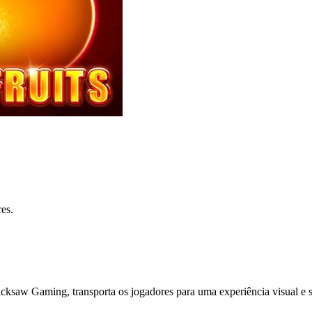
es.
cksaw Gaming, transporta os jogadores para uma experiência visual e 
.