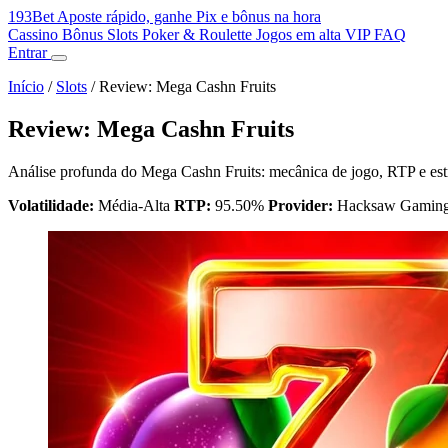
193Bet
Aposte rápido, ganhe Pix e bônus na hora
Cassino
Bônus
Slots
Poker & Roulette
Jogos em alta
VIP
FAQ
Entrar
Início
/
Slots
/
Review: Mega Cashn Fruits
Review: Mega Cashn Fruits
Análise profunda do Mega Cashn Fruits: mecânica de jogo, RTP e estr
Volatilidade:
Média-Alta
RTP:
95.50%
Provider:
Hacksaw Gamin