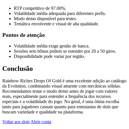
RTP competitivo de 97.00%.
Volatilidade média adequada para diferentes perfis.
Modo demo disponível para testes.
Temática envolvente e visual de alta qualidade.
Pontos de atenção
Volatilidade média exige gestão de banca.
Sessões sem bônus podem se estender por 20 a 50 giros.
Disponibilidade pode variar por região.
Conclusão
Rainbow Riches Drops Of Gold é uma excelente adição ao catálogo
da Evolution, combinando visual atraente com mecânicas sólidas.
Recomendamos testar o modo demo antes de jogar com valores
reais, especialmente para entender a frequência dos recursos
especiais e a volatilidade do jogo. No geral, é uma ótima escolha
tanto para jogadores casuais quanto para entusiastas de slots que
buscam variedade e qualidade na plataforma.
Voltar aos slots
Abrir conta