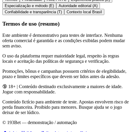
Especialização e método (E)
Autoridade editorial (A)
Confiabilidade e transparência (T)
Contexto local Brasil
Termos de uso (resumo)
Este ambiente é demonstrativo para testes de interface. Nenhuma
oferta comercial é garantida e as condições exibidas podem mudar
sem aviso.
O uso da plataforma requer maioridade legal, respeito às regras
locais e aceitação das políticas de segurança e verificação.
Promoções, bônus e campanhas possuem critérios de elegibilidade,
prazo e limites específicos que devem ser lidos antes da adesão.
🔞 18+ | Conteúdo destinado exclusivamente a maiores de idade.
Jogue com responsabilidade.
Conteúdo fictício para ambiente de teste. Apostas envolvem risco de
perda financeira. Proibido para menores. Busque ajuda se o jogo
deixar de ser lúdico.
© 193Bet — demonstração / automação